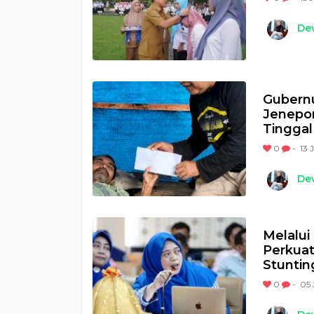
Dew
Gubernu
Jenepo
Tinggal
0
-
13 
Dew
Melalui
Perkuat
Stuntin
0
-
05 