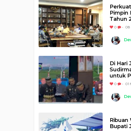
Perkuat
Pimpin 
Tahun 
0
-
08 
Dew
Di Hari
Sudirma
untuk 
0
-
01 
Dew
Ribuan 
Bupati 