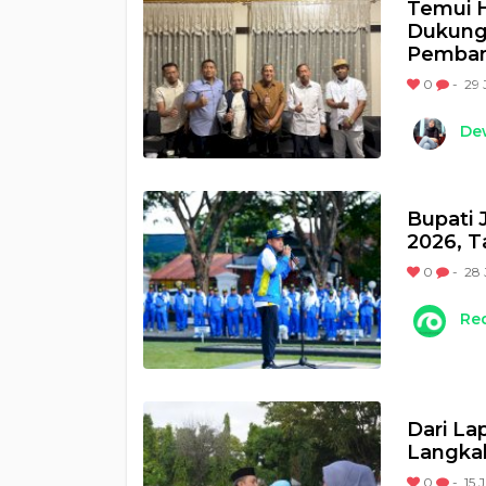
Temui 
Dukunga
Pemban
0
-
29 
Dew
Bupati 
2026, T
0
-
28 
Re
Dari La
Langka
0
-
15 