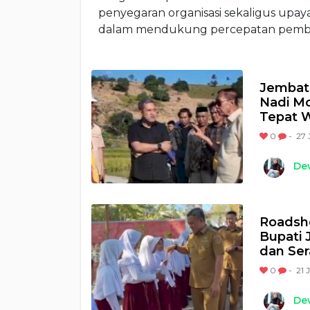
penyegaran organisasi sekaligus up
dalam mendukung percepatan pem
Jembata
Nadi Mo
Tepat 
0
-
27 
Dew
Roadsho
Bupati 
dan Ser
0
-
21 
Dew