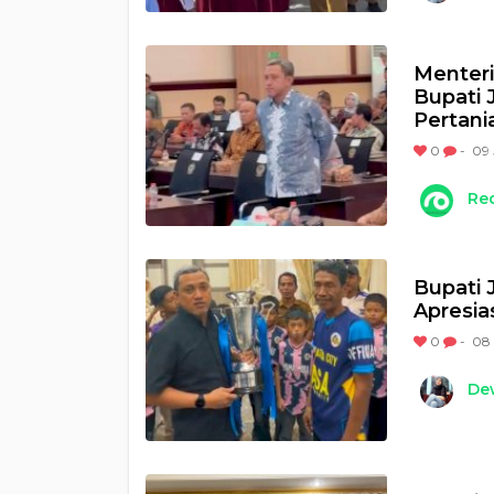
Menteri
Bupati
Pertani
0
-
09 
Re
Bupati 
Apresias
0
-
08 
Dew