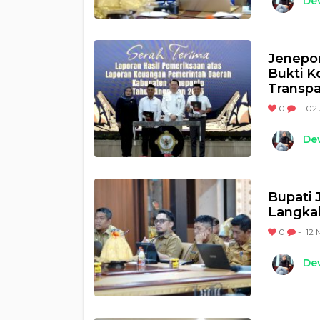
Dew
Jenepon
Bukti K
Transpa
0
-
02 
Dew
Bupati 
Langkah
0
-
12 
Dew