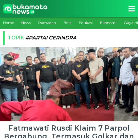
Home
News
Ramadan
Bola
Edukasi
Ekonomi
Gaya H
TOPIK
#PARTAI GERINDRA
Fatmawati Rusdi Klaim 7 Parpol
Bergabung, Termasuk Golkar dan