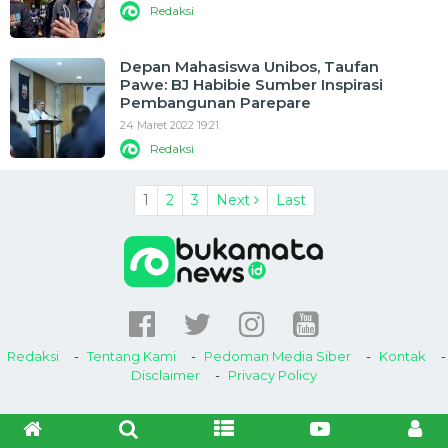
Redaksi
Depan Mahasiswa Unibos, Taufan
Pawe: BJ Habibie Sumber Inspirasi
Pembangunan Parepare
24 Maret 2022 19:21
Redaksi
1
2
3
Next
Last
Redaksi
Tentang Kami
Pedoman Media Siber
Kontak
Disclaimer
Privacy Policy