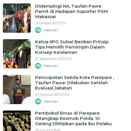
Didampingi NA, Taufan Pawe
Pamit di Hadapan Suporter PSM
Makassar
21 Oktober 2023 11:51
Hikmah
Ketua IIPG Sulsel Berikan Prinsip
Tips Memilih Pemimpin Dalam
Konsep Keislaman
22 September 2023 21:10
Hikmah
Pencopotan Sekda Kota Parepare ,
Taufan Pawe: Dilakukan Setelah
Evaluasi Jabatan
04 Agustus 2023 21:24
Hikmah
Pembobol Emas di Parepare
Ditangkap Resmob Polda, 10
Gelang Dititipkan pada Ibu Pelaku
28 Juli 2023 18:18