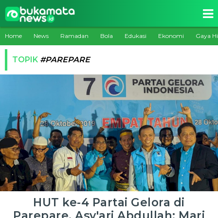
Home
News
Ramadan
Bola
Edukasi
Ekonomi
Gaya H
TOPIK
#PAREPARE
HUT ke-4 Partai Gelora di
Parepare, Asy'ari Abdullah: Mari