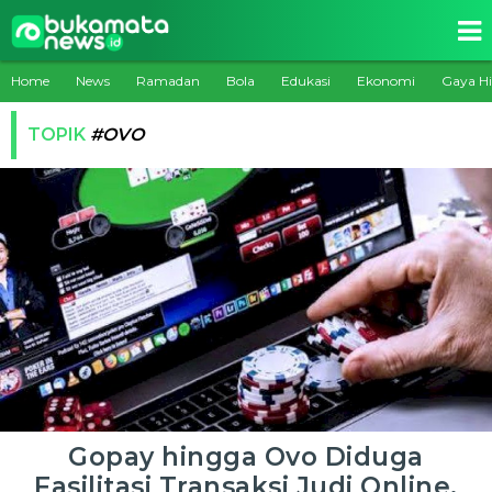
Home
News
Ramadan
Bola
Edukasi
Ekonomi
Gaya H
TOPIK
#OVO
Gopay hingga Ovo Diduga
Fasilitasi Transaksi Judi Online,