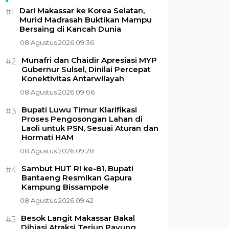
Dari Makassar ke Korea Selatan,
#1
Murid Madrasah Buktikan Mampu
Bersaing di Kancah Dunia
08 Agustus 2026 09:36
Munafri dan Chaidir Apresiasi MYP
#2
Gubernur Sulsel, Dinilai Percepat
Konektivitas Antarwilayah
08 Agustus 2026 09:06
Bupati Luwu Timur Klarifikasi
#3
Proses Pengosongan Lahan di
Laoli untuk PSN, Sesuai Aturan dan
Hormati HAM
08 Agustus 2026 09:28
Sambut HUT RI ke-81, Bupati
#4
Bantaeng Resmikan Gapura
Kampung Bissampole
08 Agustus 2026 09:42
Besok Langit Makassar Bakal
#5
Dihiasi Atraksi Terjun Payung