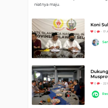
niatnya maju.
Koni Su
0
-
17 
Sam
Dukunga
Musprov
0
-
22 
Re