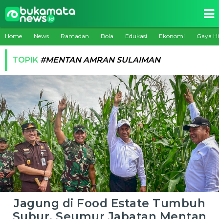
Home
News
Ramadan
Bola
Edukasi
Ekonomi
Gaya H
TOPIK
#MENTAN AMRAN SULAIMAN
Jagung di Food Estate Tumbuh
Subur, Seumur Jabatan Mentan