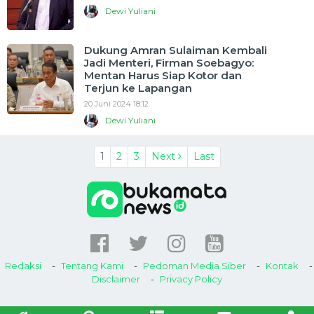
Dewi Yuliani
Dukung Amran Sulaiman Kembali
Jadi Menteri, Firman Soebagyo:
Mentan Harus Siap Kotor dan
Terjun ke Lapangan
20 Juni 2024 18:12
Dewi Yuliani
1
2
3
Next
Last
Redaksi
Tentang Kami
Pedoman Media Siber
Kontak
Disclaimer
Privacy Policy