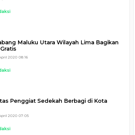
daksi
abang Maluku Utara Wilayah Lima Bagikan
Gratis
April 2020 08:16
daksi
as Penggiat Sedekah Berbagi di Kota
e
April 2020 07:05
daksi