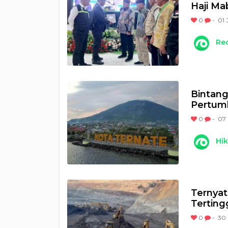
Haji Ma
0
-
01 
Re
Bintang 
Pertum
0
-
07 
Hi
Ternya
Terting
0
-
30 