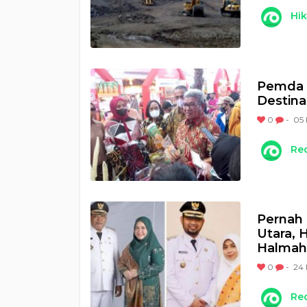
Hi
Pemda 
Destina
0
-
05 
Re
Pernah 
Utara, 
Halmah
0
-
24 
Re