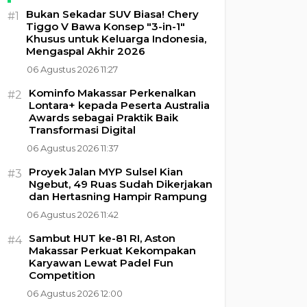
Bukan Sekadar SUV Biasa! Chery
#1
Tiggo V Bawa Konsep "3-in-1"
Khusus untuk Keluarga Indonesia,
Mengaspal Akhir 2026
06 Agustus 2026 11:27
Kominfo Makassar Perkenalkan
#2
Lontara+ kepada Peserta Australia
Awards sebagai Praktik Baik
Transformasi Digital
06 Agustus 2026 11:37
Proyek Jalan MYP Sulsel Kian
#3
Ngebut, 49 Ruas Sudah Dikerjakan
dan Hertasning Hampir Rampung
06 Agustus 2026 11:42
Sambut HUT ke-81 RI, Aston
#4
Makassar Perkuat Kekompakan
Karyawan Lewat Padel Fun
Competition
06 Agustus 2026 12:00