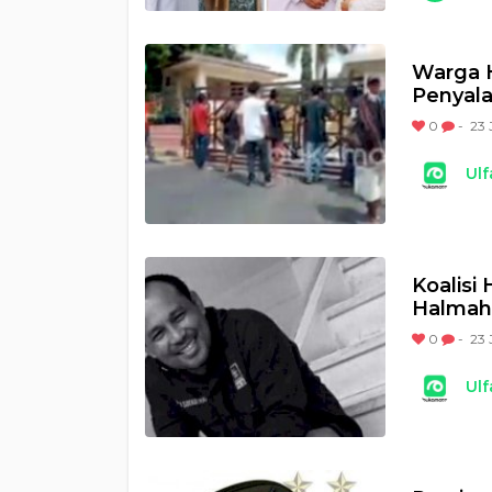
Warga 
Penyal
0
-
23 
Ulf
Koalisi
Halmah
0
-
23 
Ulf