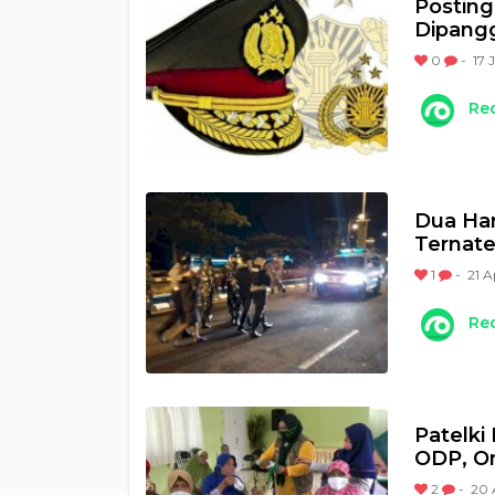
Posting 
Dipangg
0
-
17 
Re
Dua Har
Ternate
1
-
21 A
Re
Patelki
ODP, O
2
-
20 