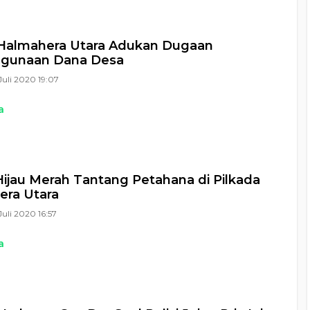
Halmahera Utara Adukan Dugaan
agunaan Dana Desa
Juli 2020 19:07
a
 Hijau Merah Tantang Petahana di Pilkada
era Utara
Juli 2020 16:57
a