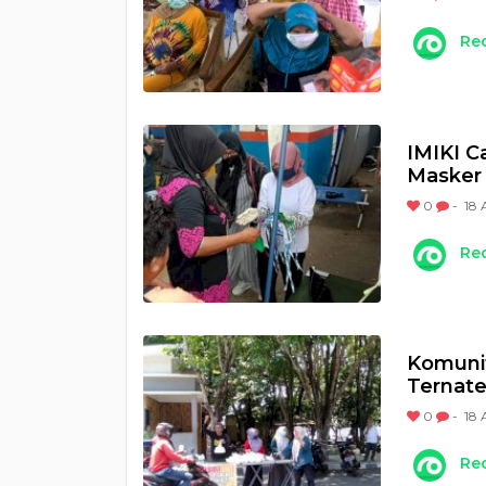
Re
IMIKI C
Masker 
0
-
18 
Re
Komunit
Ternat
0
-
18 
Re