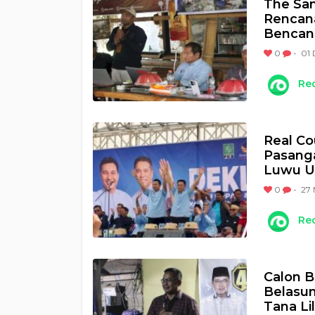
The Sam
Rencana
Bencana
0
-
01 
Re
Real Co
Pasanga
Luwu U
0
-
27 
Re
Calon 
Belasu
Tana Lil