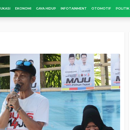
UKASI
EKONOMI
GAYA HIDUP
INFOTAINMENT
OTOMOTIF
POLITIK