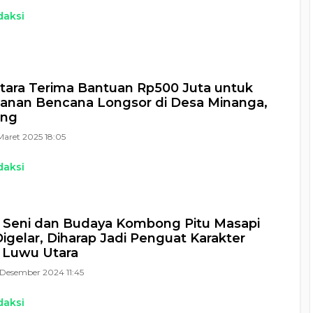
daksi
ara Terima Bantuan Rp500 Juta untuk
anan Bencana Longsor di Desa Minanga,
ong
Maret 2025 18:05
daksi
l Seni dan Budaya Kombong Pitu Masapi
igelar, Diharap Jadi Penguat Karakter
 Luwu Utara
Desember 2024 11:45
daksi