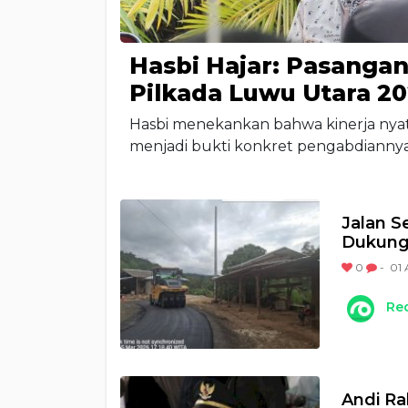
Hasbi Hajar: Pasanga
Pilkada Luwu Utara 2
Hasbi menekankan bahwa kinerja nya
menjadi bukti konkret pengabdianny
Jalan S
Dukung
0
-
01 
Re
Andi Ra