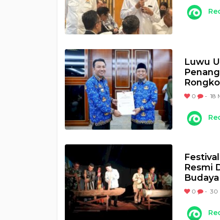
Re
Luwu Ut
Penang
Rongk
0
-
18 
Re
Festiva
Resmi D
Budaya
0
-
30 
Re