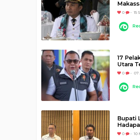
Makass
0
-
15 
Re
17 Pela
Utara Te
0
-
07 
Re
Bupati 
Hadapa
0
-
10 