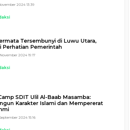
November 2024 13:39
daksi
ermata Tersembunyi di Luwu Utara,
 Perhatian Pemerintah
November 2024 19:17
daksi
Camp SDIT Ulil Al-Baab Masamba:
gun Karakter Islami dan Mempererat
ahmi
September 2024 15:16
daksi