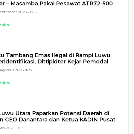
ar – Masamba Pakai Pesawat ATR72-500
September 2025 21:06
daksi
ku Tambang Emas Ilegal di Rampi Luwu
ridentifikasi, Dittipidter Kejar Pemodal
Agustus 2025 11:25
daksi
Luwu Utara Paparkan Potensi Daerah di
n CEO Danantara dan Ketua KADIN Pusat
Mei 2025 10:13