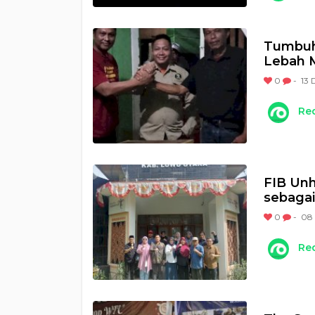
Tumbuhk
Lebah M
0
-
13 
Re
FIB Un
sebagai
0
-
08
Re