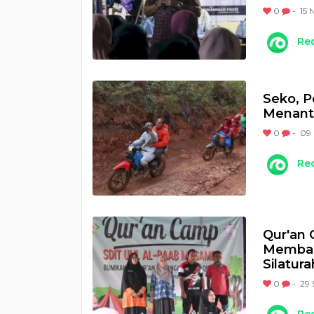
0
-
15 
Re
Seko, P
Menanti
0
-
09 
Re
Qur'an 
Memban
Silatur
0
-
29 
Re