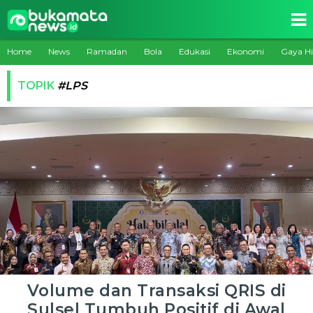
Home
News
Ramadan
Bola
Edukasi
Ekonomi
Gaya H
TOPIK
#LPS
Volume dan Transaksi QRIS di
Sulsel Tumbuh Positif di Awal