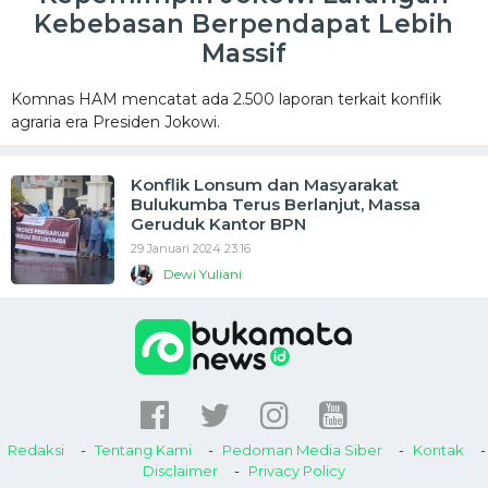
Kebebasan Berpendapat Lebih
Massif
Komnas HAM mencatat ada 2.500 laporan terkait konflik
agraria era Presiden Jokowi.
Konflik Lonsum dan Masyarakat
Bulukumba Terus Berlanjut, Massa
Geruduk Kantor BPN
29 Januari 2024 23:16
Dewi Yuliani
Redaksi
Tentang Kami
Pedoman Media Siber
Kontak
Disclaimer
Privacy Policy