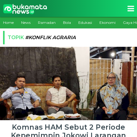
Home
News
Ramadan
Bola
Edukasi
Ekonomi
Gaya H
TOPIK
#KONFLIK AGRARIA
Komnas HAM Sebut 2 Periode
Kepemimpin Jokowi Larangan