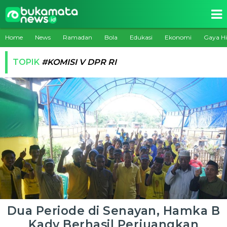
Home
News
Ramadan
Bola
Edukasi
Ekonomi
Gaya H
TOPIK
#KOMISI V DPR RI
Dua Periode di Senayan, Hamka B
Kady Berhasil Perjuangkan