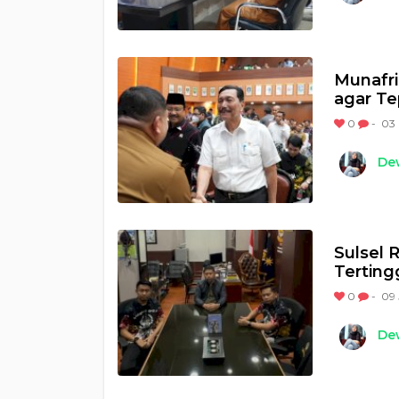
Munafri
agar Te
0
-
03 
Dew
Sulsel 
Terting
0
-
09 
Dew