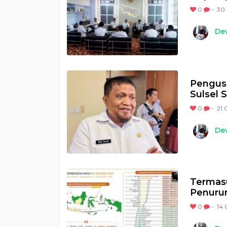
0
-
30 
Dew
Pengusu
Sulsel 
0
-
21 
Dew
Termasu
Penuru
0
-
14 