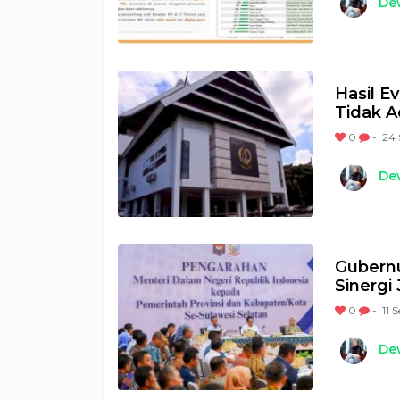
Dew
Hasil E
Tidak A
0
-
24 
Dew
Gubernu
Sinergi
0
-
11 
Dew