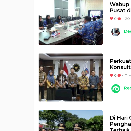
Wabup 
Pusat 
0
-
20 
Dew
Perkuat
Konsult
0
-
11 
Re
Di Hari
Penghar
Terbaik