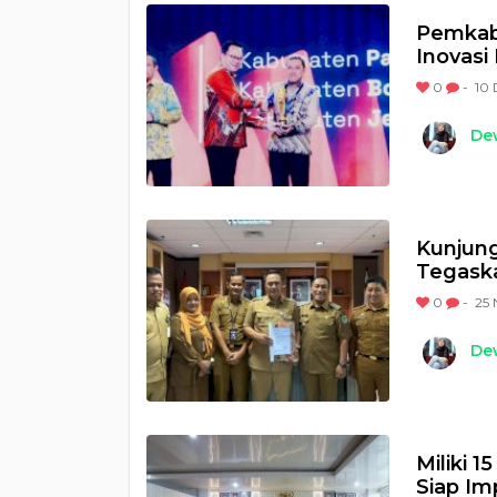
Pemkab
Inovasi
0
-
10 
Dew
Kunjun
Tegask
0
-
25 
Dew
Miliki 
Siap I