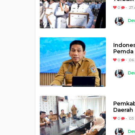
0
-
27 
Dew
Indones
Pemda 
0
-
06 
Dew
Pemkab 
Daerah
0
-
03 
Dew