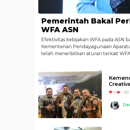
Pemerintah Bakal Per
WFA ASN
Efektivitas kebijakan WFA pada ASN b
Kementerian Pendayagunaan Aparatur
telah menerbitkan aturan terkait WF
Kemenda
Creativ
0
-
30 
Dew