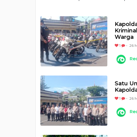
Kapolda
Krimina
Warga
1
-
26 M
Re
Satu Un
Kapolda
1
-
26 M
Re