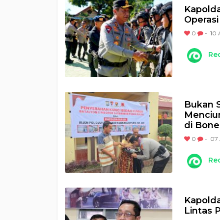
Kapolda
Operasi
0
-
10 
Re
Bukan S
Menciu
di Bone
0
-
07 
Re
Kapolda
Lintas P