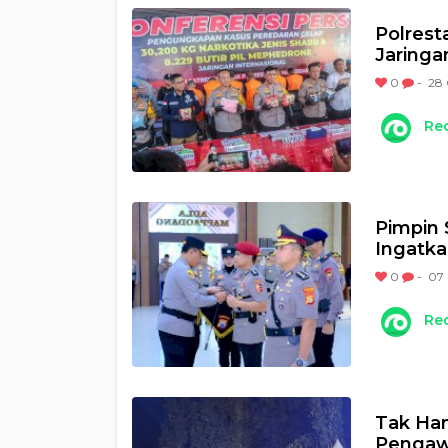
Polres
Jaringa
0
-
28 
Re
Pimpin 
Ingatka
0
-
07 
Re
Tak Han
Pengaw