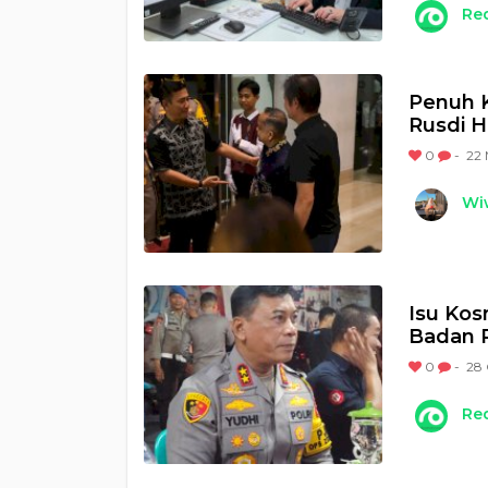
Re
Penuh K
Rusdi H
0
-
22 
Wi
Isu Kos
Badan 
0
-
28 
Re