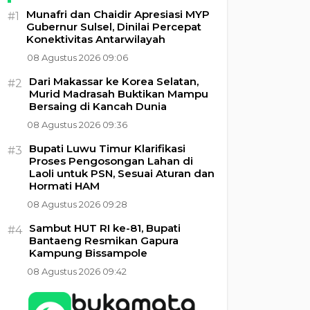
Munafri dan Chaidir Apresiasi MYP
#1
Gubernur Sulsel, Dinilai Percepat
Konektivitas Antarwilayah
08 Agustus 2026 09:06
Dari Makassar ke Korea Selatan,
#2
Murid Madrasah Buktikan Mampu
Bersaing di Kancah Dunia
08 Agustus 2026 09:36
Bupati Luwu Timur Klarifikasi
#3
Proses Pengosongan Lahan di
Laoli untuk PSN, Sesuai Aturan dan
Hormati HAM
08 Agustus 2026 09:28
Sambut HUT RI ke-81, Bupati
#4
Bantaeng Resmikan Gapura
Kampung Bissampole
08 Agustus 2026 09:42