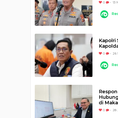
0
-
13 
Re
Kapolri 
Kapolda
0
-
26 
Re
Respon 
Hubungi
di Maka
0
-
28 