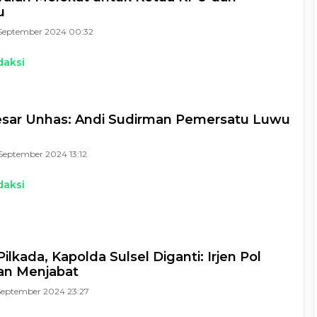
u
September 2024 00:32
daksi
esar Unhas: Andi Sudirman Pemersatu Luwu
September 2024 13:12
daksi
ilkada, Kapolda Sulsel Diganti: Irjen Pol
an Menjabat
September 2024 23:27