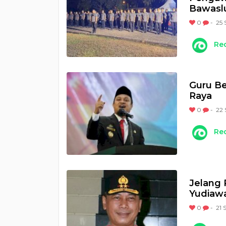
Bawasl
0
-
25 
Re
Guru B
Raya
0
-
22 
Re
Jelang P
Yudiaw
0
-
21 