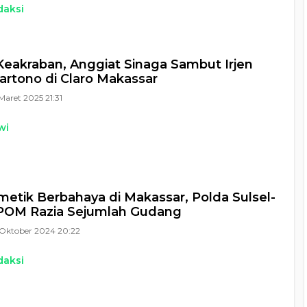
daksi
eakraban, Anggiat Sinaga Sambut Irjen
artono di Claro Makassar
Maret 2025 21:31
wi
metik Berbahaya di Makassar, Polda Sulsel-
POM Razia Sejumlah Gudang
Oktober 2024 20:22
daksi