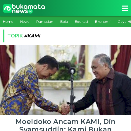
Home
News
Ramadan
Bola
Edukasi
Ekonomi
Gaya H
TOPIK
#KAMI
Moeldoko Ancam KAMI, Din
Syamsuddin: Kami Bukan