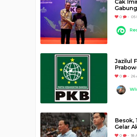
Cak Imi
Gabunga
0
-
05 
Re
Jazilul
Prabow
0
-
26 
Wi
Besok, 
Gelar A
0
-
18 