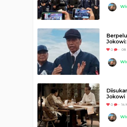
Wi
Berpelu
Jokowi:
0
-
08 
Wi
Diisuka
Jokowi
0
-
14 
Wi