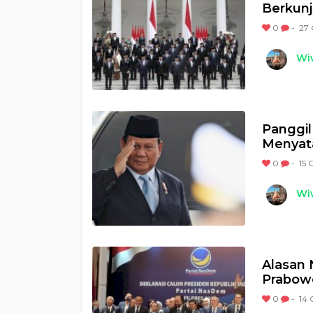
Berkunj
0
-
27 
Wi
Panggil
Menyat
0
-
15 
Wi
Alasan
Prabow
0
-
14 