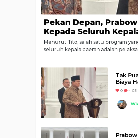
Pekan Depan, Prabowo
Kepada Seluruh Kepal
Menurut Tito, salah satu program ya
seluruh kepala daerah adalah pelaksan
Tak Pua
Biaya H
0
-
05 
Wi
Prabowo