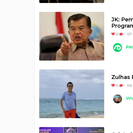
JK: Pe
Program
0
-
07 
Re
Zulhas 
0
-
06 
Wi