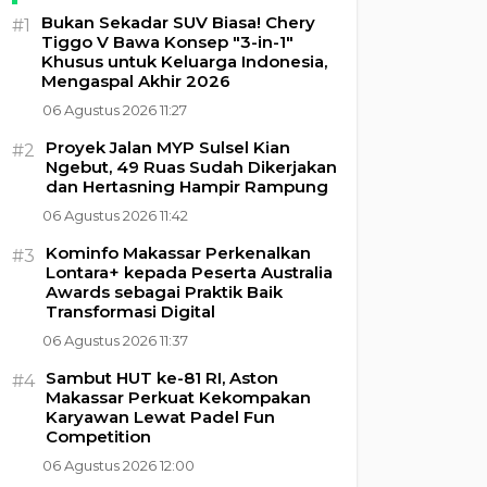
Bukan Sekadar SUV Biasa! Chery
#1
Tiggo V Bawa Konsep "3-in-1"
Khusus untuk Keluarga Indonesia,
Mengaspal Akhir 2026
06 Agustus 2026 11:27
Proyek Jalan MYP Sulsel Kian
#2
Ngebut, 49 Ruas Sudah Dikerjakan
dan Hertasning Hampir Rampung
06 Agustus 2026 11:42
Kominfo Makassar Perkenalkan
#3
Lontara+ kepada Peserta Australia
Awards sebagai Praktik Baik
Transformasi Digital
06 Agustus 2026 11:37
Sambut HUT ke-81 RI, Aston
#4
Makassar Perkuat Kekompakan
Karyawan Lewat Padel Fun
Competition
06 Agustus 2026 12:00