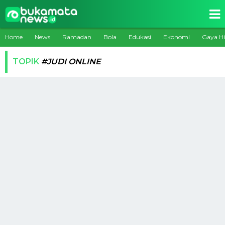
Home
News
Ramadan
Bola
Edukasi
Ekonomi
Gaya H
TOPIK
#JUDI ONLINE