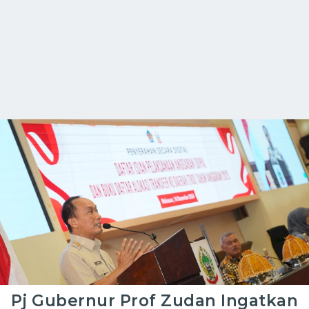
Pj Gubernur Prof Zudan Ingatkan