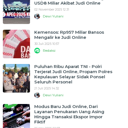
USD8 Miliar Akibat Judi Online
02 November 2025 12:31
Dewi Yuliani
Kemensos: Rp957 Miliar Bansos
Mengalir ke Judi Online
30 Juli 2025 10:57
Redaksi
Puluhan Ribu Aparat TNI - Polri
Terjerat Judi Online, Propam Polres
Kepulauan Selayar Sidak Ponsel
Seluruh Personel
21 Juli 2025 14:32
Dewi Yuliani
Modus Baru Judi Online, Dari
Layanan Penukaran Uang Asing
Hingga Transaksi Ekspor Impor
Fiktif