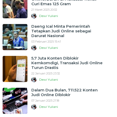
Curi Emas 125 Gram
21 Maret 2025 20:02
Dewi Yuliani
Daeng Ical Minta Pemerintah
Tetapkan Judi Online sebagai
Darurat Nasional
03 Februari 2025 15:41
Dewi Yuliani
5,7 Juta Konten Diblokir
Kemkomdigi, Transaksi Judi Online
Turun Drastis
22 Januari 2025 23:32
Dewi Yuliani
Dalam Dua Bulan, 711.522 Konten
Judi Online Diblokir
07 Januari 2025 21:18
Dewi Yuliani