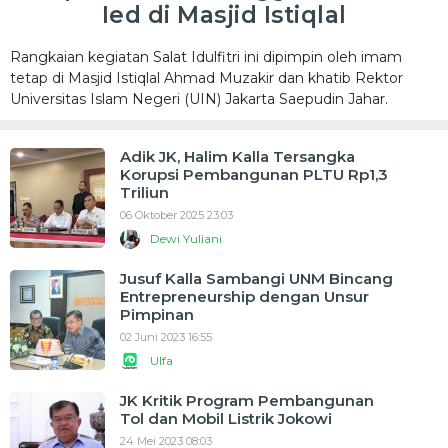
Ied di Masjid Istiqlal
Rangkaian kegiatan Salat Idulfitri ini dipimpin oleh imam
tetap di Masjid Istiqlal Ahmad Muzakir dan khatib Rektor
Universitas Islam Negeri (UIN) Jakarta Saepudin Jahar.
Adik JK, Halim Kalla Tersangka
Korupsi Pembangunan PLTU Rp1,3
Triliun
06 Oktober 2025 23:03
Dewi Yuliani
Jusuf Kalla Sambangi UNM Bincang
Entrepreneurship dengan Unsur
Pimpinan
02 Juni 2023 16:55
Ulfa
JK Kritik Program Pembangunan
Tol dan Mobil Listrik Jokowi
24 Mei 2023 08:03