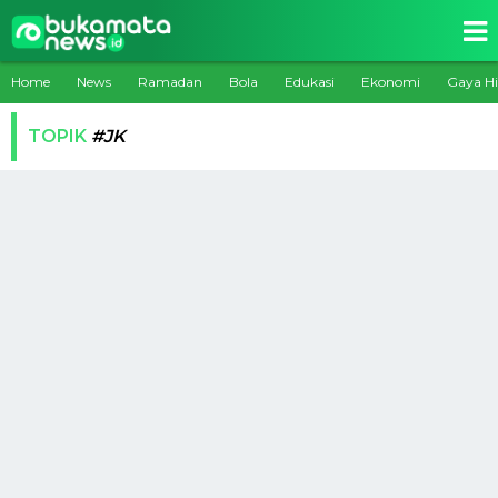
Home
News
Ramadan
Bola
Edukasi
Ekonomi
Gaya H
TOPIK
#JK