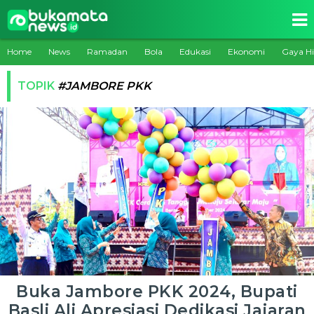
Home
News
Ramadan
Bola
Edukasi
Ekonomi
Gaya H
TOPIK
#JAMBORE PKK
Buka Jambore PKK 2024, Bupati
Basli Ali Apresiasi Dedikasi Jajaran