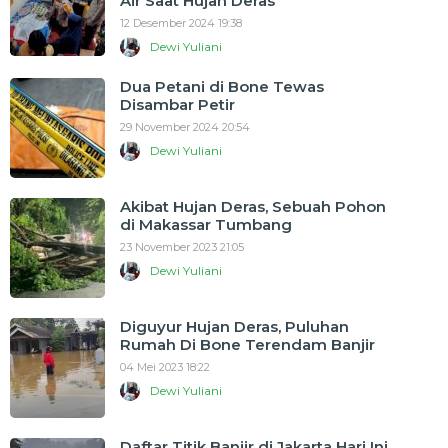
Air Saat Hujan Deras
12 Desember 2024 19:38
Dewi Yuliani
Dua Petani di Bone Tewas
Disambar Petir
29 November 2024 20:54
Dewi Yuliani
Akibat Hujan Deras, Sebuah Pohon
di Makassar Tumbang
23 November 2023 21:05
Dewi Yuliani
Diguyur Hujan Deras, Puluhan
Rumah Di Bone Terendam Banjir
04 Mei 2023 18:22
Dewi Yuliani
Daftar Titik Banjir di Jakarta Hari Ini