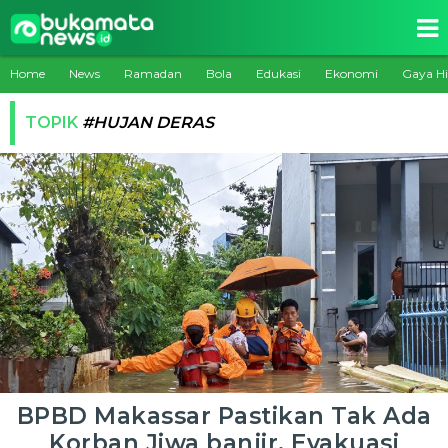
Home
News
Ramadan
Bola
Edukasi
Ekonomi
Gaya H
TOPIK
#HUJAN DERAS
BPBD Makassar Pastikan Tak Ada
Korban Jiwa banjir, Evakuasi