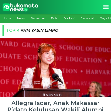
Home
News
Ramadan
Bola
Edukasi
Ekonomi
Gaya H
TOPIK
#HM YASIN LIMPO
Allegra Isdar, Anak Makassar
Pidato Kelulusan Wakili Alumni