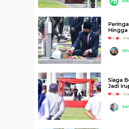
Hi
Peringa
Hingga 
0
-
11 
Wi
Siaga B
Jadi Ir
0
-
11 
Sam