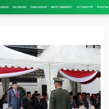
UKASI
EKONOMI
GAYA HIDUP
INFOTAINMENT
OTOMOTIF
POLITIK