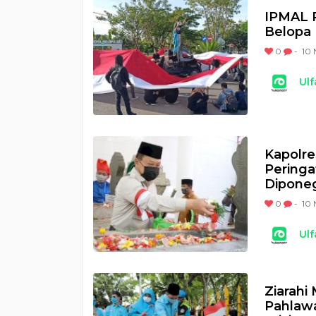
IPMAL P
Belopa
0
-
10 
Ulf
Kapolr
Peringa
Dipone
0
-
10 
Ulf
Ziarahi
Pahlaw