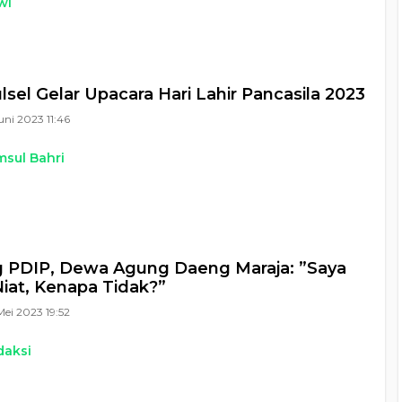
wi
lsel Gelar Upacara Hari Lahir Pancasila 2023
uni 2023 11:46
sul Bahri
 PDIP, Dewa Agung Daeng Maraja: ”Saya
iat, Kenapa Tidak?”
Mei 2023 19:52
daksi