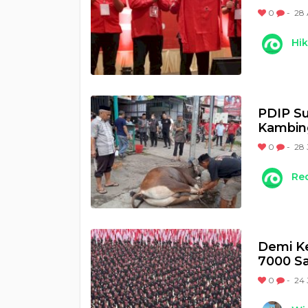
0
-
28 
Hi
PDIP Su
Kambin
0
-
28 
Re
Demi K
7000 Sa
0
-
24 