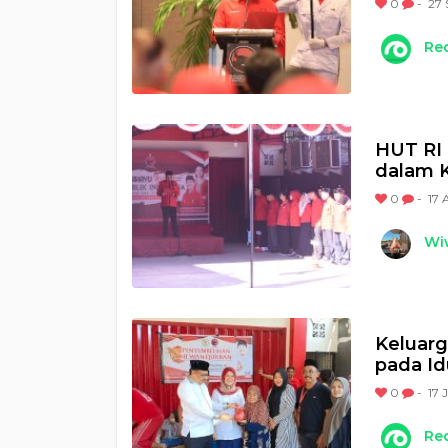
0
-
27 
Re
HUT RI
dalam 
0
-
17 
Wi
Keluarg
pada Id
0
-
17 
Re