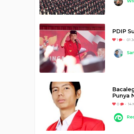
Wi
PDIP Su
1
-
01 J
Sam
Bacaleg
Punya N
0
-
14 
Re