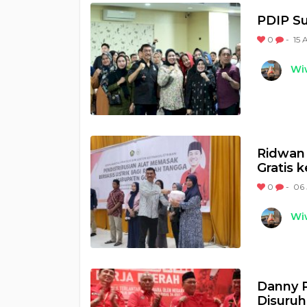
PDIP Su
0
-
15 
Wi
Ridwan 
Gratis 
0
-
06 
Wi
Danny 
Disuruh