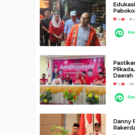
Edukasi
Pabokor
0
-
18 
Re
Pastik
Pilkada
Daerah 
0
-
08 
Re
Danny P
Rakerda