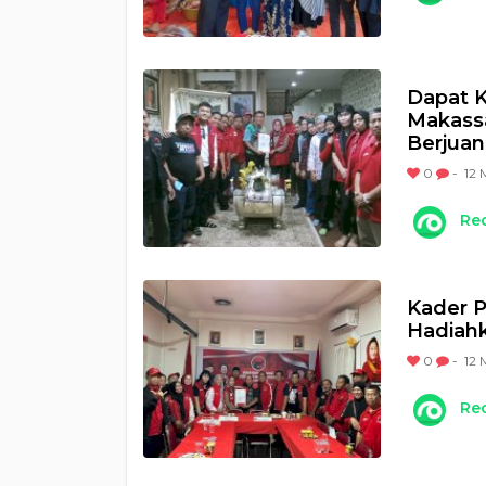
Dapat K
Makass
Berjua
0
-
12 
Re
Kader P
Hadiahk
0
-
12 
Re