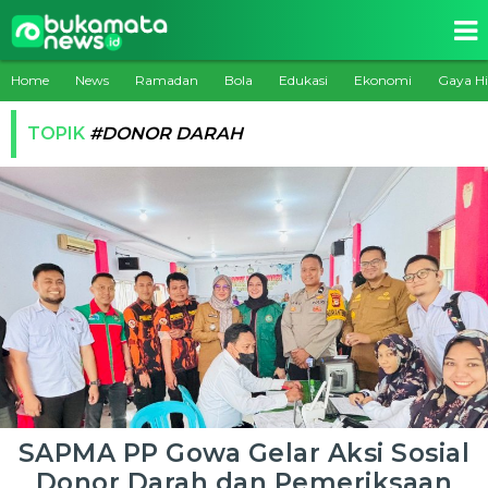
Home
News
Ramadan
Bola
Edukasi
Ekonomi
Gaya H
TOPIK
#DONOR DARAH
SAPMA PP Gowa Gelar Aksi Sosial
Donor Darah dan Pemeriksaan