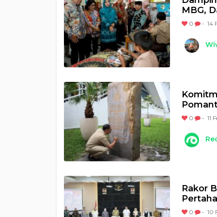
Damping
MBG, Da
0
-
14 
Wi
Komitme
Pomant
0
-
11 
Re
Rakor B
Pertaha
0
-
10 