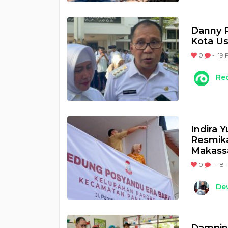
Danny P
Kota Us
0
-
19 
Re
Indira 
Resmika
Makass
0
-
18 
Dew