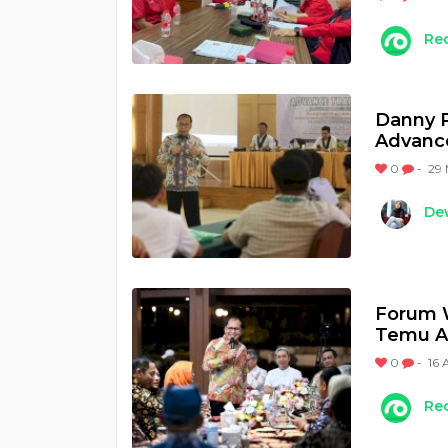
Re
Danny P
Advance
0
-
29 
Dew
Forum W
Temu A
0
-
16 
Re