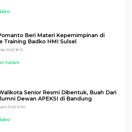
daksi
omanto Beri Materi Kepemimpinan di
 Training Badko HMI Sulsel
Mei 2025 18:12
i Yuliani
alikota Senior Resmi Dibentuk, Buah Dari
lumni Dewan APEKSI di Bandung
April 2025 12:30
daksi