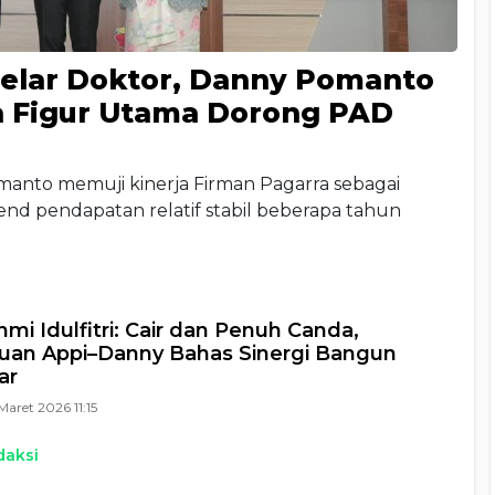
Gelar Doktor, Danny Pomanto
a Figur Utama Dorong PAD
anto memuji kinerja Firman Pagarra sebagai
end pendapatan relatif stabil beberapa tahun
hmi Idulfitri: Cair dan Penuh Canda,
uan Appi–Danny Bahas Sinergi Bangun
ar
Maret 2026 11:15
daksi