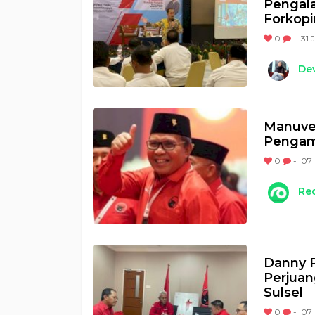
Pengal
Forkop
0
-
31 
Dew
Manuver
Pengama
0
-
07 
Re
Danny 
Perjuan
Sulsel
0
-
07 