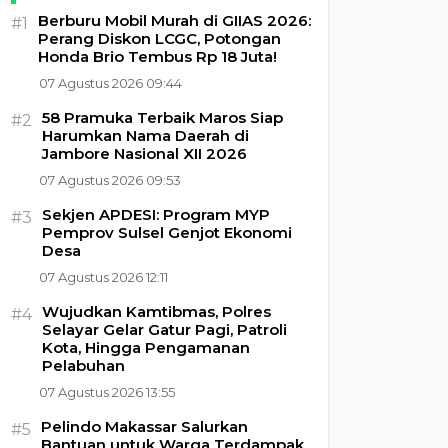
Berburu Mobil Murah di GIIAS 2026:
#1
Perang Diskon LCGC, Potongan
Honda Brio Tembus Rp 18 Juta!
07 Agustus 2026 09:44
58 Pramuka Terbaik Maros Siap
#2
Harumkan Nama Daerah di
Jambore Nasional XII 2026
07 Agustus 2026 09:53
Sekjen APDESI: Program MYP
#3
Pemprov Sulsel Genjot Ekonomi
Desa
07 Agustus 2026 12:11
Wujudkan Kamtibmas, Polres
#4
Selayar Gelar Gatur Pagi, Patroli
Kota, Hingga Pengamanan
Pelabuhan
07 Agustus 2026 13:55
Pelindo Makassar Salurkan
#5
Bantuan untuk Warga Terdampak