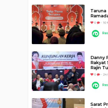
Taruna 
Ramada
0
-
10 
Re
Danny 
Rakyat 
Rajin Tu
0
-
24 
Re
Sarat P