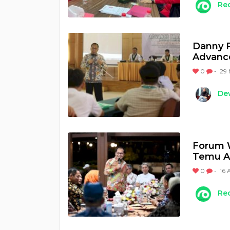
Re
Danny P
Advance
0
-
29 
Dew
Forum W
Temu A
0
-
16 
Re