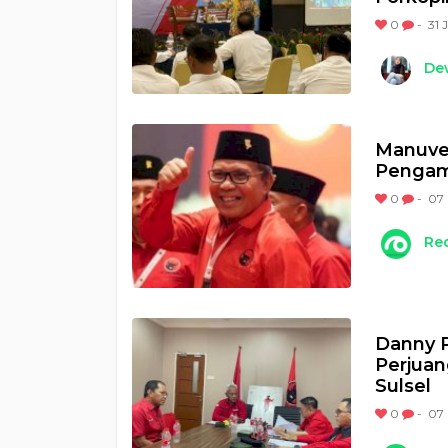
0
-
31 
Dew
Manuver
Pengama
0
-
07 
Re
Danny 
Perjuan
Sulsel
0
-
07 