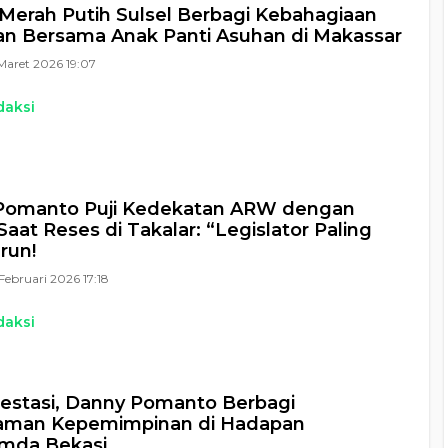
Merah Putih Sulsel Berbagi Kebahagiaan
n Bersama Anak Panti Asuhan di Makassar
Maret 2026 19:07
daksi
Pomanto Puji Kedekatan ARW dengan
Saat Reses di Takalar: “Legislator Paling
run!
Februari 2026 17:18
daksi
restasi, Danny Pomanto Berbagi
aman Kepemimpinan di Hadapan
imda Bekasi