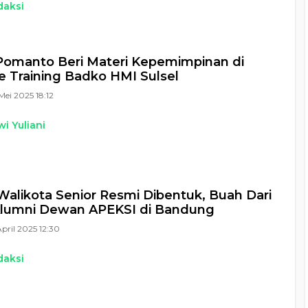
daksi
omanto Beri Materi Kepemimpinan di
 Training Badko HMI Sulsel
Mei 2025 18:12
i Yuliani
alikota Senior Resmi Dibentuk, Buah Dari
lumni Dewan APEKSI di Bandung
April 2025 12:30
daksi