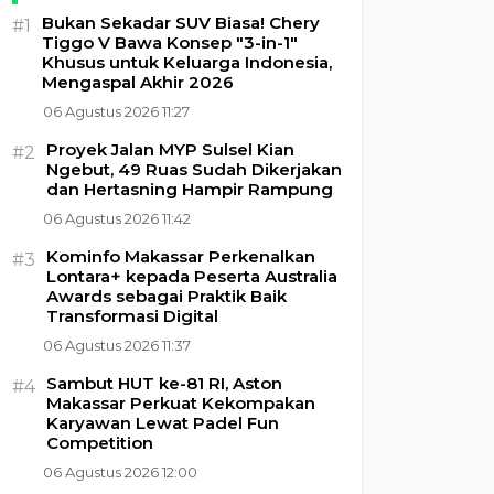
Bukan Sekadar SUV Biasa! Chery
#1
Tiggo V Bawa Konsep "3-in-1"
Khusus untuk Keluarga Indonesia,
Mengaspal Akhir 2026
06 Agustus 2026 11:27
Proyek Jalan MYP Sulsel Kian
#2
Ngebut, 49 Ruas Sudah Dikerjakan
dan Hertasning Hampir Rampung
06 Agustus 2026 11:42
Kominfo Makassar Perkenalkan
#3
Lontara+ kepada Peserta Australia
Awards sebagai Praktik Baik
Transformasi Digital
06 Agustus 2026 11:37
Sambut HUT ke-81 RI, Aston
#4
Makassar Perkuat Kekompakan
Karyawan Lewat Padel Fun
Competition
06 Agustus 2026 12:00