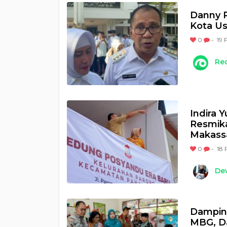
Danny P
Kota Us
0
-
19 
Re
Indira 
Resmika
Makass
0
-
18 
Dew
Damping
MBG, Da