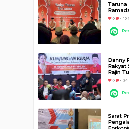
Taruna 
Ramada
0
-
10 
Re
Danny 
Rakyat 
Rajin Tu
0
-
24 
Re
Sarat P
Pengal
Forkop