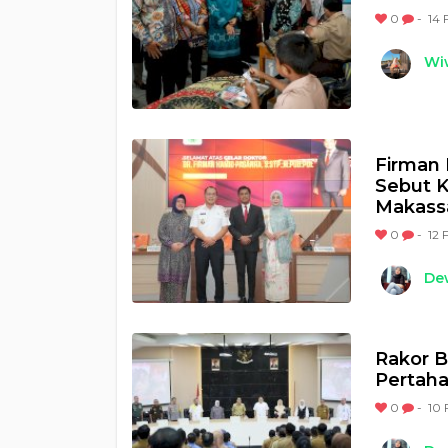
0
-
14 
Wi
Firman 
Sebut 
Makass
0
-
12 
Dew
Rakor B
Pertaha
0
-
10 