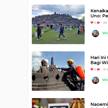
Kenaika
Uno: Pe
0
-
09 
Wi
Hari In
Bagi W
0
-
19 
Wi
Naoemi