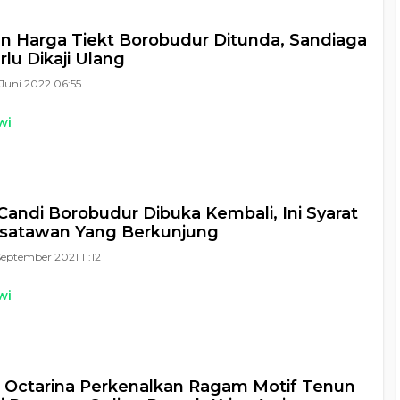
n Harga Tiekt Borobudur Ditunda, Sandiaga
rlu Dikaji Ulang
Juni 2022 06:55
wi
i Candi Borobudur Dibuka Kembali, Ini Syarat
isatawan Yang Berkunjung
September 2021 11:12
wi
 Octarina Perkenalkan Ragam Motif Tenun