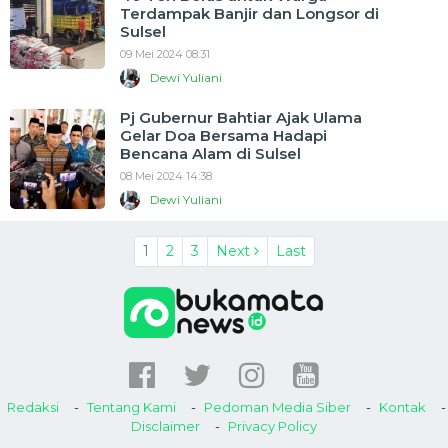
Terdampak Banjir dan Longsor di
Sulsel
09 Mei 2024 08:31
Dewi Yuliani
Pj Gubernur Bahtiar Ajak Ulama
Gelar Doa Bersama Hadapi
Bencana Alam di Sulsel
08 Mei 2024 14:38
Dewi Yuliani
1
2
3
Next
Last
Redaksi
Tentang Kami
Pedoman Media Siber
Kontak
Disclaimer
Privacy Policy