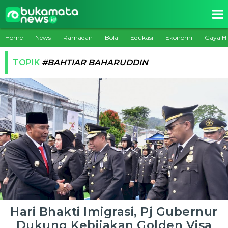
Home
News
Ramadan
Bola
Edukasi
Ekonomi
Gaya H
TOPIK
#BAHTIAR BAHARUDDIN
Hari Bhakti Imigrasi, Pj Gubernur
Dukung Kebijakan Golden Visa