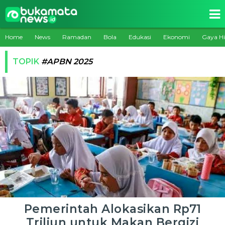
Home
News
Ramadan
Bola
Edukasi
Ekonomi
Gaya H
TOPIK
#APBN 2025
Pemerintah Alokasikan Rp71
Triliun untuk Makan Bergizi