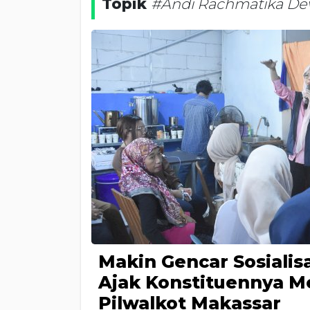
Topik
#Andi Rachmatika De
Makin Gencar Sosialis
Ajak Konstituennya M
Pilwalkot Makassar