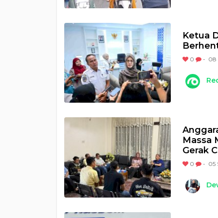
Ketua D
Berhent
0
-
08 
Re
Anggara
Massa M
Gerak 
0
-
05 
Dew