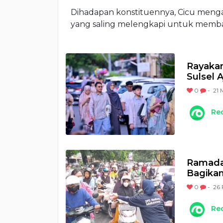
Dihadapan konstituennya, Cicu men
yang saling melengkapi untuk memba
Rayakan
Sulsel 
0
-
21 
Re
Ramada
Bagikan
0
-
26 
Re