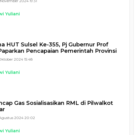
November 2024 19:31
i Yuliani
na HUT Sulsel Ke-355, Pj Gubernur Prof
aparkan Pencapaian Pemerintah Provinsi
Oktober 2024 15:48
i Yuliani
ncap Gas Sosialisasikan RML di Pilwalkot
ar
Agustus 2024 20:02
i Yuliani