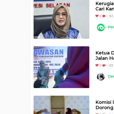
Kerugia
Cari Ka
0
-
02 
Re
Ketua 
Jalan H
0
-
03 
Dew
Komisi 
Dorong 