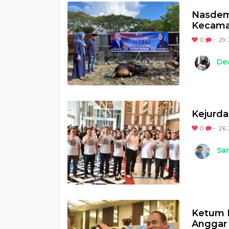
Nasdem 
Kecama
0
-
29 
Dew
Kejurda
0
-
26 
Sam
Ketum P
Anggar 