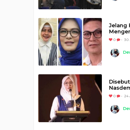
Jelang 
Mengeru
0
-
30 
Dew
Disebut
Nasdem,
0
-
24 
Dew