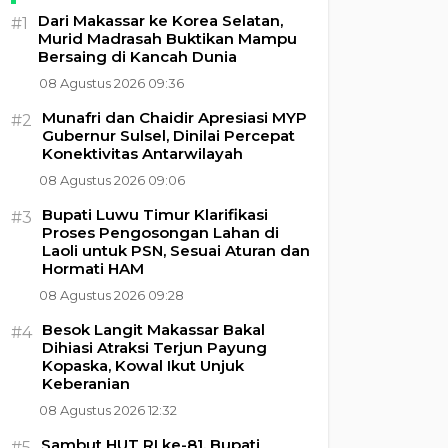
Dari Makassar ke Korea Selatan,
#1
Murid Madrasah Buktikan Mampu
Bersaing di Kancah Dunia
08 Agustus 2026 09:36
Munafri dan Chaidir Apresiasi MYP
#2
Gubernur Sulsel, Dinilai Percepat
Konektivitas Antarwilayah
08 Agustus 2026 09:06
Bupati Luwu Timur Klarifikasi
#3
Proses Pengosongan Lahan di
Laoli untuk PSN, Sesuai Aturan dan
Hormati HAM
08 Agustus 2026 09:28
Besok Langit Makassar Bakal
#4
Dihiasi Atraksi Terjun Payung
Kopaska, Kowal Ikut Unjuk
Keberanian
08 Agustus 2026 12:32
Sambut HUT RI ke-81, Bupati
#5