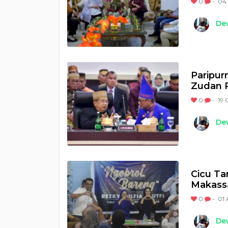
0
-
04 
Dew
Paripur
Zudan P
0
-
19 
Dew
Cicu Ta
Makass
0
-
01 
Dew