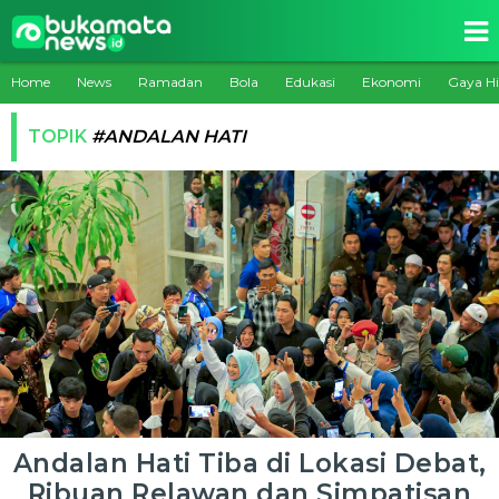
Home
News
Ramadan
Bola
Edukasi
Ekonomi
Gaya H
TOPIK
#ANDALAN HATI
Andalan Hati Tiba di Lokasi Debat,
Ribuan Relawan dan Simpatisan