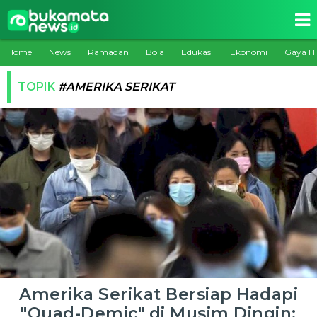
Home
News
Ramadan
Bola
Edukasi
Ekonomi
Gaya H
TOPIK
#AMERIKA SERIKAT
Amerika Serikat Bersiap Hadapi
"Quad-Demic" di Musim Dingin: