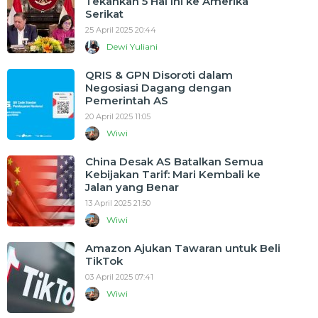
Tekankan 5 Hal Ini ke Amerika
Serikat
25 April 2025 20:44
Dewi Yuliani
QRIS & GPN Disoroti dalam
Negosiasi Dagang dengan
Pemerintah AS
20 April 2025 11:05
Wiwi
China Desak AS Batalkan Semua
Kebijakan Tarif: Mari Kembali ke
Jalan yang Benar
13 April 2025 21:50
Wiwi
Amazon Ajukan Tawaran untuk Beli
TikTok
03 April 2025 07:41
Wiwi